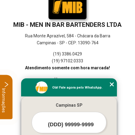
MIB - MEN IN BAR BARTENDERS LTDA
Rua Monte Aprazível, 584 - Chácara da Barra
Campinas - SP - CEP: 13090-764
(19) 3386.0429
(19) 97102.0333
Atendimento somente com hora marcada!
Home
Empresa
Olá! Fale agora pelo WhatsApp.
Informações
Missão
Serviços
Campinas SP
Contato
Mapa do site
Mais Serviços