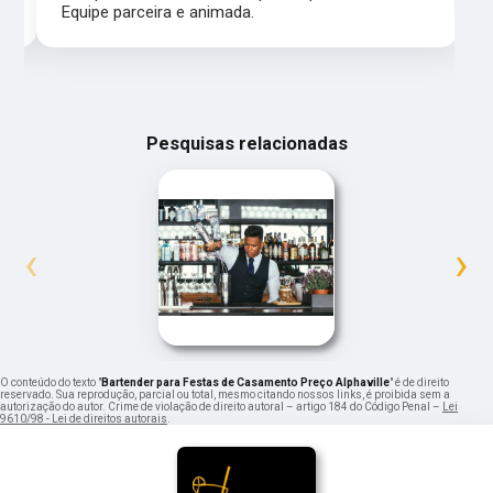
Equipe parceira e animada.
Pesquisas relacionadas
‹
›
O conteúdo do texto "
Bartender para Festas de Casamento Preço Alphaville
" é de direito
reservado. Sua reprodução, parcial ou total, mesmo citando nossos links, é proibida sem a
autorização do autor. Crime de violação de direito autoral – artigo 184 do Código Penal –
Lei
9610/98 - Lei de direitos autorais
.