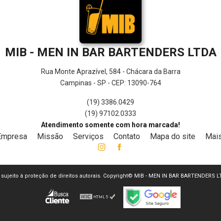
MIB - MEN IN BAR BARTENDERS LTDA
Rua Monte Aprazível, 584 - Chácara da Barra
Campinas - SP - CEP: 13090-764
(19) 3386.0429
(19) 97102.0333
Atendimento somente com hora marcada!
Empresa
Missão
Serviços
Contato
Mapa do site
Mais
tá sujeito à proteção de direitos autorais. Copyright© MIB - MEN IN BAR BARTENDERS 