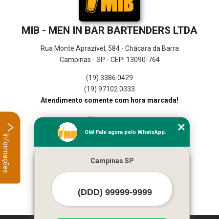
MIB - MEN IN BAR BARTENDERS LTDA
Rua Monte Aprazível, 584 - Chácara da Barra
Campinas - SP - CEP: 13090-764
(19) 3386.0429
(19) 97102.0333
Atendimento somente com hora marcada!
Home
Empresa
Olá! Fale agora pelo WhatsApp.
Informações
Missão
Serviços
Campinas SP
Contato
Mapa do site
Mais Serviços