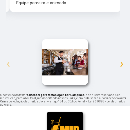
Equipe parceira e animada.
‹
›
O conteúdo do texto "
bartender para festas open bar Campinas
" é de direito reservado. Sua
reprodução, parcial ou total, mesmo citando nossos links, é proibida sem a autorização do autor.
Crime de violação de direito autoral – artigo 184 do Código Penal –
Lei 9610/98 - Lei de direitos
autorais
.