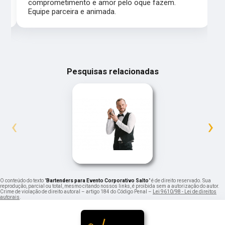
comprometimento e amor pelo oque fazem.
Equipe parceira e animada.
Pesquisas relacionadas
‹
›
O conteúdo do texto "
Bartenders para Evento Corporativo Salto
" é de direito reservado. Sua
reprodução, parcial ou total, mesmo citando nossos links, é proibida sem a autorização do autor.
Crime de violação de direito autoral – artigo 184 do Código Penal –
Lei 9610/98 - Lei de direitos
autorais
.