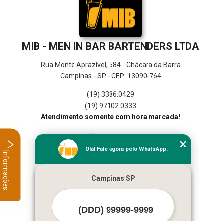
MIB - MEN IN BAR BARTENDERS LTDA
Rua Monte Aprazível, 584 - Chácara da Barra
Campinas - SP - CEP: 13090-764
(19) 3386.0429
(19) 97102.0333
Atendimento somente com hora marcada!
Home
Empresa
Olá! Fale agora pelo WhatsApp.
Informações
Missão
Serviços
Campinas SP
Contato
Mapa do site
Mais Serviços