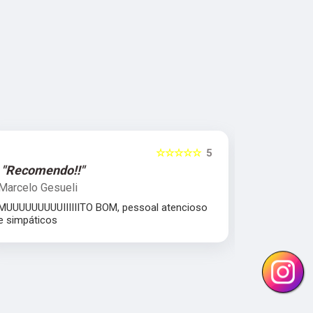
☆☆☆☆☆
5
"Recomendo!!"
"Excelent
Marcelo Gesueli
Julia Dant
MUUUUUUUUUIIIIIITO BOM, pessoal atencioso
comprometi
e simpáticos
Equipe parc