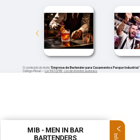
‹
O conteúdo do texto "
Empresa de Bartender para Casamentos Parque Industrial
Código Penal –
Lei 9610/98 - Lei de direitos autorais
.
MIB - MEN IN BAR
BARTENDERS