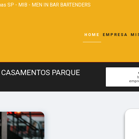
nas SP - MIB - MEN IN BAR BARTENDERS
HOME
EMPRESA
MI
A CASAMENTOS PARQUE
b
empre