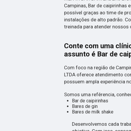
Campinas, Bar de caipirinhas e
possível graças ao time de pro
instalações de alto padrão. 
treinada para atender nossos c
Conte com uma clíni
assunto é
Bar de cai
Com foco na região de Campi
LTDA oferece atendimento com
possuem ampla experiência 
Somos uma refêrencia, conheç
Bar de caipirinhas
Bares de gin
Bares de milk shake
Desenvolvemos cada trabal
objetiva. Com isso, conseg