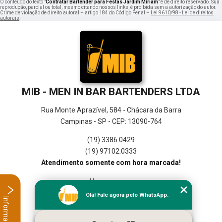
O conteúdo do texto "
Contratar Bartender para Festas Jardim Míriam
" é de direito reservado. Sua
reprodução, parcial ou total, mesmo citando nossos links, é proibida sem a autorização do autor.
Crime de violação de direito autoral – artigo 184 do Código Penal –
Lei 9610/98 - Lei de direitos
autorais
.
MIB - MEN IN BAR BARTENDERS LTDA
Rua Monte Aprazível, 584 - Chácara da Barra
Campinas - SP - CEP: 13090-764
(19) 3386.0429
(19) 97102.0333
Atendimento somente com hora marcada!
Home
Empresa
Olá! Fale agora pelo WhatsApp.
Informações
Missão
Serviços