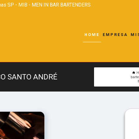
nas SP - MIB - MEN IN BAR BARTENDERS
HOME
EMPRESA
MI
ÇO SANTO ANDRÉ
bart