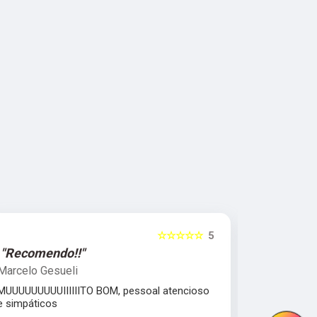
☆☆☆☆☆
5
"Recomendo!!"
"Excelent
Marcelo Gesueli
Julia Dant
MUUUUUUUUUIIIIIITO BOM, pessoal atencioso
comprometi
e simpáticos
Equipe parc