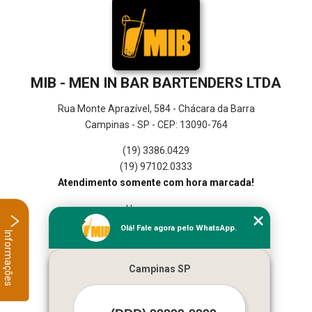
MIB - MEN IN BAR BARTENDERS LTDA
Rua Monte Aprazível, 584 - Chácara da Barra
Campinas - SP - CEP: 13090-764
(19) 3386.0429
(19) 97102.0333
Atendimento somente com hora marcada!
Home
Empresa
Olá! Fale agora pelo WhatsApp.
Informações
Missão
Serviços
Campinas SP
Contato
Mapa do site
Mais Serviços