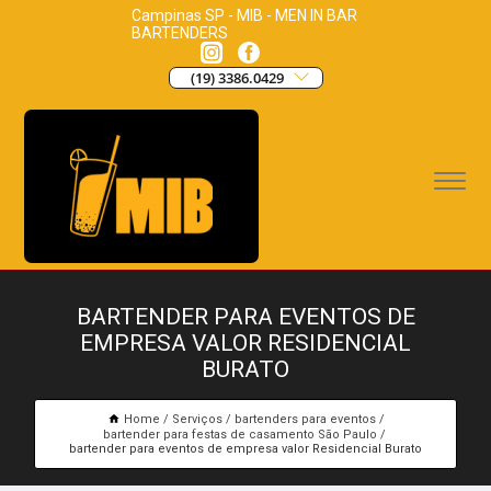
Campinas SP - MIB - MEN IN BAR
BARTENDERS
(19) 3386.0429
BARTENDER PARA EVENTOS DE
EMPRESA VALOR RESIDENCIAL
BURATO
Home
Serviços
bartenders para eventos
bartender para festas de casamento São Paulo
bartender para eventos de empresa valor Residencial Burato