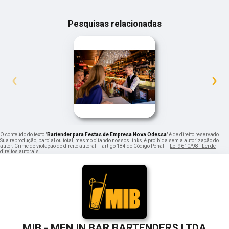
Pesquisas relacionadas
‹
›
O conteúdo do texto "
Bartender para Festas de Empresa Nova Odessa
" é de direito reservado.
Sua reprodução, parcial ou total, mesmo citando nossos links, é proibida sem a autorização do
autor. Crime de violação de direito autoral – artigo 184 do Código Penal –
Lei 9610/98 - Lei de
direitos autorais
.
MIB - MEN IN BAR BARTENDERS LTDA