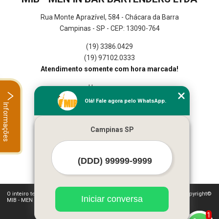
Rua Monte Aprazível, 584 - Chácara da Barra
Campinas - SP - CEP: 13090-764
(19) 3386.0429
(19) 97102.0333
Atendimento somente com hora marcada!
Home
Empresa
Olá! Fale agora pelo WhatsApp.
Informações
Missão
Serviços
Campinas SP
Contato
Mapa do site
Mais Serviços
O inteiro teor deste site está sujeito à proteção de direitos autorais. Copyright©
Iniciar conversa
MIB - MEN IN BAR BARTENDERS LTDA (Lei 9610 de 19/02/1998)
1