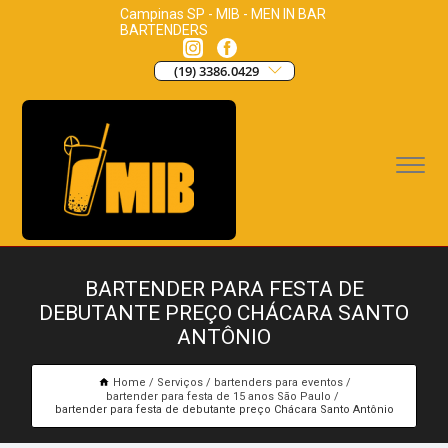
Campinas SP - MIB - MEN IN BAR
BARTENDERS
(19) 3386.0429
BARTENDER PARA FESTA DE
DEBUTANTE PREÇO CHÁCARA SANTO
ANTÔNIO
Home
Serviços
bartenders para eventos
bartender para festa de 15 anos São Paulo
bartender para festa de debutante preço Chácara Santo Antônio