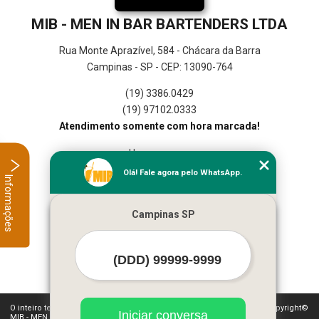
MIB - MEN IN BAR BARTENDERS LTDA
Rua Monte Aprazível, 584 - Chácara da Barra
Campinas - SP - CEP: 13090-764
(19) 3386.0429
(19) 97102.0333
Atendimento somente com hora marcada!
Home
Empresa
Olá! Fale agora pelo WhatsApp.
Informações
Missão
Serviços
Campinas SP
Contato
Mapa do site
Mais Serviços
O inteiro teor deste site está sujeito à proteção de direitos autorais. Copyright©
Iniciar conversa
MIB - MEN IN BAR BARTENDERS LTDA (Lei 9610 de 19/02/1998)