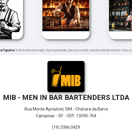
a Figueira
" é de direito reservado. Sua reprodução, parcial ou total, mesmo citando nossos links, é
MIB - MEN IN BAR BARTENDERS LTDA
Rua Monte Aprazível, 584 - Chácara da Barra
Campinas - SP - CEP: 13090-764
(19) 3386.0429