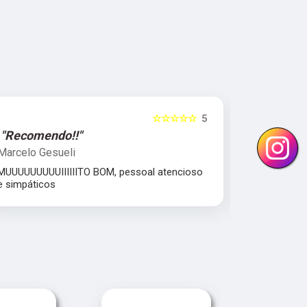
☆☆☆☆☆
5
"Recomendo!!"
"Excelent
Marcelo Gesueli
Julia Dant
MUUUUUUUUUIIIIIITO BOM, pessoal atencioso
comprometi
e simpáticos
Equipe parc