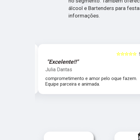
no segmento. Também oferece
álcool e Bartenders para fest
informações.
☆☆☆☆☆
5
☆☆☆☆☆
"Excelente!!"
Julia Dantas
 atencioso e
comprometimento e amor pelo oque fazem.
Equipe parceira e animada.