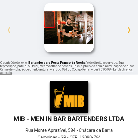
‹
›
O conteúdo do texto "
Bartender para Festa Franco da Rocha
" é de direito reservado. Sua
reprodução, parcial ou total, mesmo citando nossos links, é proibida sem a autorização do autor.
Crime de violação de direito autoral – artigo 184 do Código Penal –
Lei 9610/98 - Lei de direitos
autorais
.
MIB - MEN IN BAR BARTENDERS LTDA
Rua Monte Aprazível, 584 - Chácara da Barra
Campinas - SP - CEP: 13090-764