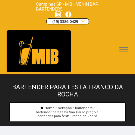
Campinas SP - MIB - MEN IN BAR
BARTENDERS
(19) 3386.0429
BARTENDER PARA FESTA FRANCO DA
ROCHA
Home
Serviços
bartenders
bartender para festa São Paulo preço
bartender para festa Franco da Rocha