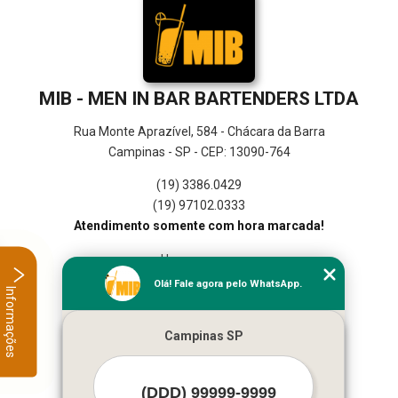
MIB - MEN IN BAR BARTENDERS LTDA
Rua Monte Aprazível, 584 - Chácara da Barra
Campinas - SP - CEP: 13090-764
(19) 3386.0429
(19) 97102.0333
Atendimento somente com hora marcada!
Home
Empresa
Olá! Fale agora pelo WhatsApp.
Informações
Missão
Serviços
Campinas SP
Contato
Mapa do site
Mais Serviços