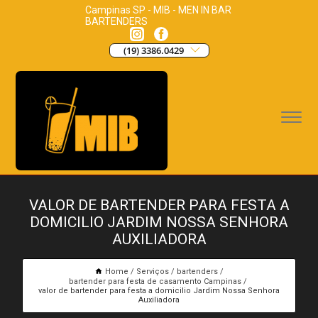
Campinas SP - MIB - MEN IN BAR
BARTENDERS
(19) 3386.0429
VALOR DE BARTENDER PARA FESTA A
DOMICILIO JARDIM NOSSA SENHORA
AUXILIADORA
Home
Serviços
bartenders
bartender para festa de casamento Campinas
valor de bartender para festa a domicilio Jardim Nossa Senhora
Auxiliadora