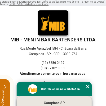
é proibida sem a autorização do autor. Crime de violação de direito autoral – artigo 184 do Código
Penal –
Lei 9610/98 - Lei de direitos autorais
.
MIB - MEN IN BAR BARTENDERS LTDA
Rua Monte Aprazível, 584 - Chácara da Barra
Campinas - SP - CEP: 13090-764
(19) 3386.0429
(19) 97102.0333
Atendimento somente com hora marcada!
Home
Empresa
Olá! Fale agora pelo WhatsApp.
Informações
Missão
Serviços
Campinas SP
Contato