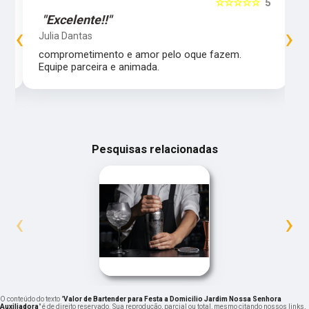
5
☆☆☆☆☆
5
"Excelente!!"
‹
›
Julia Dantas
comprometimento e amor pelo oque fazem.
Equipe parceira e animada.
Pesquisas relacionadas
‹
›
O conteúdo do texto "
Valor de Bartender para Festa a Domicilio Jardim Nossa Senhora
Auxiliadora
" é de direito reservado. Sua reprodução, parcial ou total, mesmo citando nossos links,