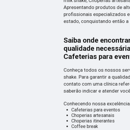
milk shake, Choperias artesanai
Apresentando produtos de alt
profissionais especializados
estado, conquistando então a 
Saiba onde encontrar
qualidade necessári
Cafeterias para even
Conheça todos os nossos serv
shake. Para garantir a qualida
contato com uma clínica referê
saberão indicar e atender voc
Conhecendo nossa excelência,
Cafeterias para eventos
Choperias artesanais
Choperias itinerantes
Coffee break