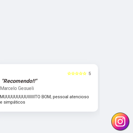
☆☆☆☆☆
5
"Recomendo!!"
"Excelent
Marcelo Gesueli
Julia Dant
MUUUUUUUUUIIIIIITO BOM, pessoal atencioso
comprometi
e simpáticos
Equipe parc