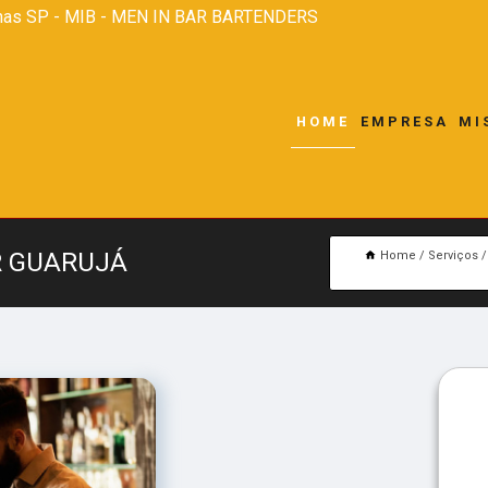
nas SP - MIB - MEN IN BAR BARTENDERS
HOME
EMPRESA
MI
R GUARUJÁ
Home
Serviços