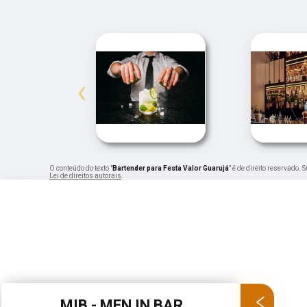
‹
O conteúdo do texto "
Bartender para Festa Valor Guarujá
" é de direito reservado.
Lei de direitos autorais
.
MIB - MEN IN BAR