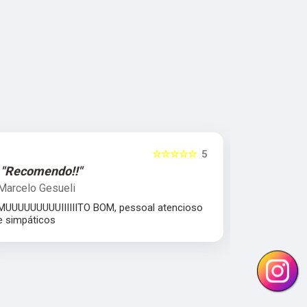
☆☆☆☆☆
5
"Recomendo!!"
"Excelent
Marcelo Gesueli
Julia Dant
MUUUUUUUUUIIIIIITO BOM, pessoal atencioso
comprometi
e simpáticos
Equipe parc