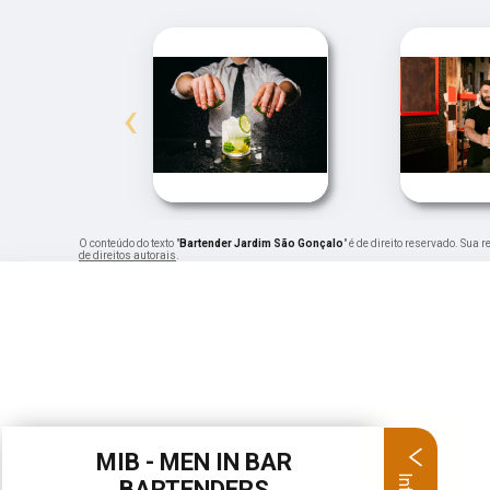
‹
O conteúdo do texto "
Bartender Jardim São Gonçalo
" é de direito reservado. Sua
de direitos autorais
.
MIB - MEN IN BAR
BARTENDERS