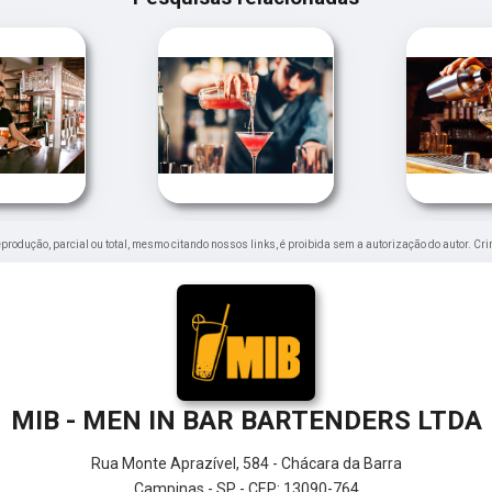
 reprodução, parcial ou total, mesmo citando nossos links, é proibida sem a autorização do autor. Cr
MIB - MEN IN BAR BARTENDERS LTDA
Rua Monte Aprazível, 584 - Chácara da Barra
Campinas - SP - CEP: 13090-764