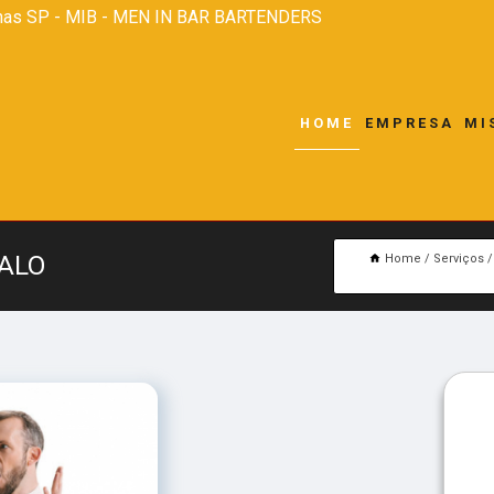
nas SP - MIB - MEN IN BAR BARTENDERS
HOME
EMPRESA
MI
ALO
Home
Serviços