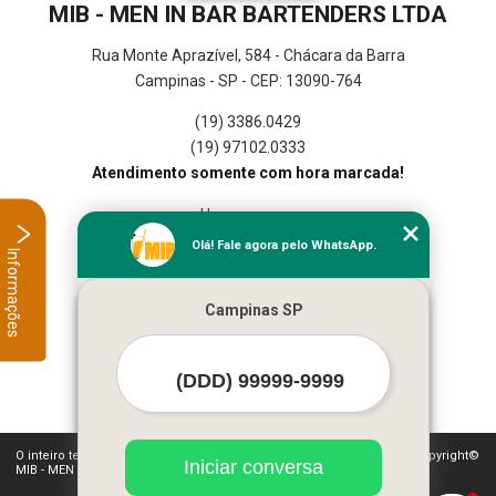
MIB - MEN IN BAR BARTENDERS LTDA
Rua Monte Aprazível, 584 - Chácara da Barra
Campinas - SP - CEP: 13090-764
(19) 3386.0429
(19) 97102.0333
Atendimento somente com hora marcada!
Home
Empresa
Olá! Fale agora pelo WhatsApp.
Informações
Missão
Serviços
Campinas SP
Contato
Mapa do site
Mais Serviços
O inteiro teor deste site está sujeito à proteção de direitos autorais. Copyright©
Iniciar conversa
MIB - MEN IN BAR BARTENDERS LTDA (Lei 9610 de 19/02/1998)