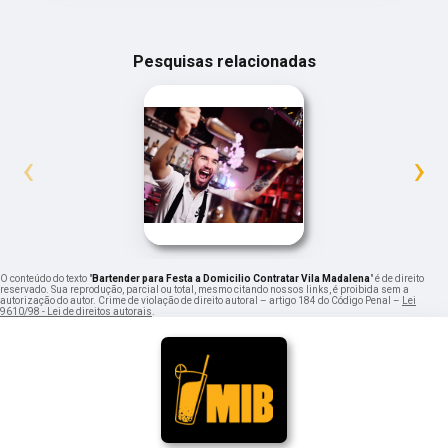
Pesquisas relacionadas
‹
›
O conteúdo do texto "
Bartender para Festa a Domicilio Contratar Vila Madalena
" é de direito
reservado. Sua reprodução, parcial ou total, mesmo citando nossos links, é proibida sem a
autorização do autor. Crime de violação de direito autoral – artigo 184 do Código Penal –
Lei
9610/98 - Lei de direitos autorais
.