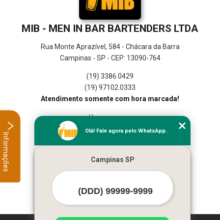
MIB - MEN IN BAR BARTENDERS LTDA
Rua Monte Aprazível, 584 - Chácara da Barra
Campinas - SP - CEP: 13090-764
(19) 3386.0429
(19) 97102.0333
Atendimento somente com hora marcada!
Home
Empresa
Olá! Fale agora pelo WhatsApp.
Informações
Missão
Serviços
Campinas SP
Contato
Mapa do site
Mais Serviços