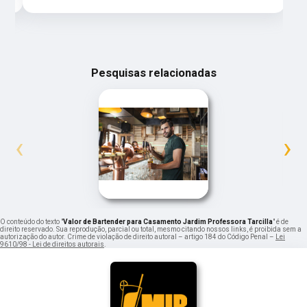
Pesquisas relacionadas
‹
›
O conteúdo do texto "
Valor de Bartender para Casamento Jardim Professora Tarcilla
" é de
direito reservado. Sua reprodução, parcial ou total, mesmo citando nossos links, é proibida sem a
autorização do autor. Crime de violação de direito autoral – artigo 184 do Código Penal –
Lei
9610/98 - Lei de direitos autorais
.