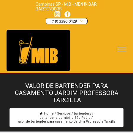
Campinas SP - MIB - MEN IN BAR
BARTENDERS
(19) 3386.0429
VALOR DE BARTENDER PARA
CASAMENTO JARDIM PROFESSORA
TARCILLA
Home
Serviços
bartenders
bartender a domicilio São Paulo
valor de bartender para casamento Jardim Professora Tarcilla