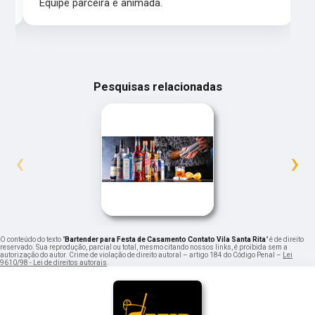
Equipe parceira e animada.
Pesquisas relacionadas
‹
›
O conteúdo do texto "
Bartender para Festa de Casamento Contato Vila Santa Rita
" é de direito
reservado. Sua reprodução, parcial ou total, mesmo citando nossos links, é proibida sem a
autorização do autor. Crime de violação de direito autoral – artigo 184 do Código Penal –
Lei
9610/98 - Lei de direitos autorais
.