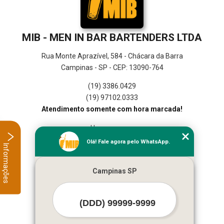
MIB - MEN IN BAR BARTENDERS LTDA
Rua Monte Aprazível, 584 - Chácara da Barra
Campinas - SP - CEP: 13090-764
(19) 3386.0429
(19) 97102.0333
Atendimento somente com hora marcada!
Home
Empresa
Olá! Fale agora pelo WhatsApp.
Informações
Missão
Serviços
Campinas SP
Contato
Mapa do site
Mais Serviços