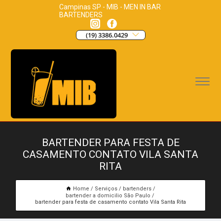
Campinas SP - MIB - MEN IN BAR
BARTENDERS
(19) 3386.0429
BARTENDER PARA FESTA DE
CASAMENTO CONTATO VILA SANTA
RITA
Home
Serviços
bartenders
bartender a domicilio São Paulo
bartender para festa de casamento contato Vila Santa Rita