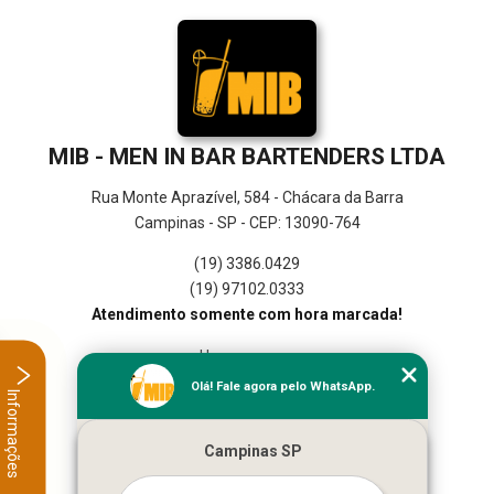
MIB - MEN IN BAR BARTENDERS LTDA
Rua Monte Aprazível, 584 - Chácara da Barra
Campinas - SP - CEP: 13090-764
(19) 3386.0429
(19) 97102.0333
Atendimento somente com hora marcada!
Home
Empresa
Olá! Fale agora pelo WhatsApp.
Informações
Missão
Serviços
Campinas SP
Contato
Mapa do site