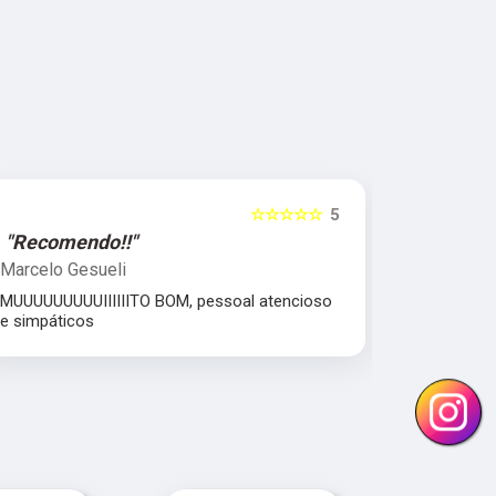
☆☆☆☆☆
5
"Recomendo!!"
"Excelent
Marcelo Gesueli
Julia Dant
MUUUUUUUUUIIIIIITO BOM, pessoal atencioso
comprometi
e simpáticos
Equipe parc