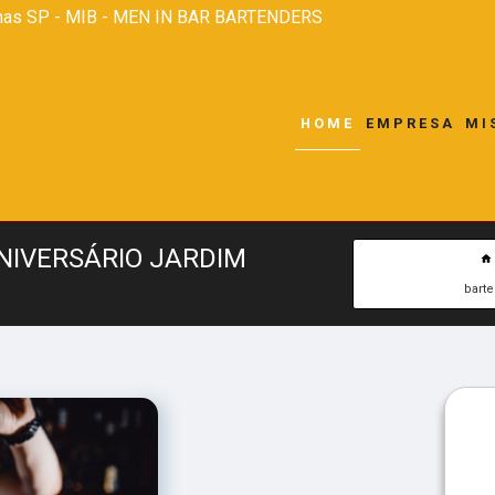
nas SP - MIB - MEN IN BAR BARTENDERS
HOME
EMPRESA
MI
NIVERSÁRIO JARDIM
barte