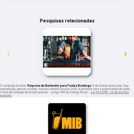
Pesquisas relacionadas
‹
›
O conteúdo do texto "
Empresa de Bartender para Festas Botafogo
" é de direito reservado. Sua
reprodução, parcial ou total, mesmo citando nossos links, é proibida sem a autorização do autor.
Crime de violação de direito autoral – artigo 184 do Código Penal –
Lei 9610/98 - Lei de direitos
autorais
.