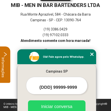
MIB - MEN IN BAR BARTENDERS LTDA
Rua Monte Aprazível, 584 - Chácara da Barra
Campinas - SP - CEP: 13090-764
(19) 3386.0429
(19) 97102.0333
Atendimento somente com hora marcada!
Home
Empresa
Olá! Fale agora pelo WhatsApp.
Informações
Missão
Serviços
Campinas SP
Contato
Mapa do site
Mais Serviços
O inteiro teor deste site está sujeito à proteção de direitos autorais. Copyright©
Iniciar conversa
MIB - MEN IN BAR BARTENDERS LTDA (Lei 9610 de 19/02/1998)