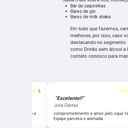
Bar de caipirinhas
Bares de gin
Bares de milk shake
Em tudo que fazemos, car
melhores, por isso, caso v
destacando no segmento.
como Drinks sem álcool e 
contato conosco para mai
☆☆☆☆☆
5
☆☆☆☆☆
"Excelente!!"
Julia Dantas
 atencioso e
comprometimento e amor pelo oque fazem.
Equipe parceira e animada.