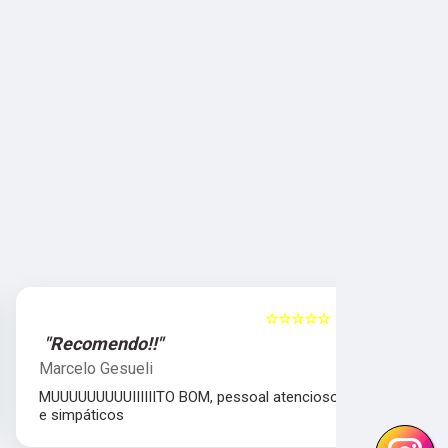
☆☆☆☆☆
5
"Recomendo!!"
"Excelent
Marcelo Gesueli
Julia Dant
MUUUUUUUUUIIIIIITO BOM, pessoal atencioso
comprometi
e simpáticos
Equipe parc