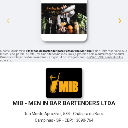
‹
›
O conteúdo do texto "
Empresa de Bartender para Festas Vila Mariana
" é de direito reservado. Sua
reprodução, parcial ou total, mesmo citando nossos links, é proibida sem a autorização do autor.
Crime de violação de direito autoral – artigo 184 do Código Penal –
Lei 9610/98 - Lei de direitos
autorais
.
MIB - MEN IN BAR BARTENDERS LTDA
Rua Monte Aprazível, 584 - Chácara da Barra
Campinas - SP - CEP: 13090-764