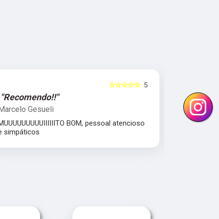
☆☆☆☆☆
5
"Recomendo!!"
"Excelent
Marcelo Gesueli
Julia Dant
MUUUUUUUUUIIIIIITO BOM, pessoal atencioso
comprometi
e simpáticos
Equipe parc