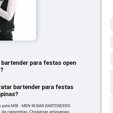
 bartender para festas open
s?
atar bartender para festas
pinas?
os pela MIB - MEN IN BAR BARTENDERS
de caipirinhas, Choperias artesanais,