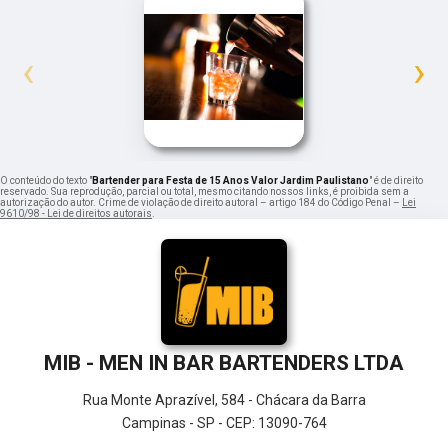
‹
›
O conteúdo do texto "
Bartender para Festa de 15 Anos Valor Jardim Paulistano
" é de direito
reservado. Sua reprodução, parcial ou total, mesmo citando nossos links, é proibida sem a
autorização do autor. Crime de violação de direito autoral – artigo 184 do Código Penal –
Lei
9610/98 - Lei de direitos autorais
.
MIB - MEN IN BAR BARTENDERS LTDA
Rua Monte Aprazível, 584 - Chácara da Barra
Campinas - SP - CEP: 13090-764