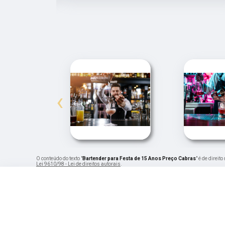
‹
O conteúdo do texto "
Bartender para Festa de 15 Anos Preço Cabras
" é de direi
Lei 9610/98 - Lei de direitos autorais
.