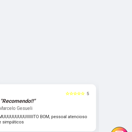
☆☆☆☆☆
5
"Recomendo!!"
"Excelent
Marcelo Gesueli
Julia Dant
MUUUUUUUUUIIIIIITO BOM, pessoal atencioso
comprometi
e simpáticos
Equipe parc