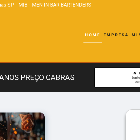
nas SP - MIB - MEN IN BAR BARTENDERS
HOME
EMPRESA
MI
 ANOS PREÇO CABRAS
bart
bar