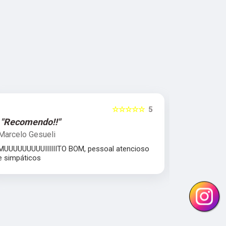
☆☆☆☆☆
5
"Recomendo!!"
"Excelent
Marcelo Gesueli
Julia Dant
MUUUUUUUUUIIIIIITO BOM, pessoal atencioso
comprometi
e simpáticos
Equipe parc