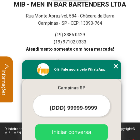
MIB - MEN IN BAR BARTENDERS LTDA
Rua Monte Aprazível, 584 - Chácara da Barra
Campinas - SP - CEP: 13090-764
(19) 3386.0429
(19) 97102.0333
Atendimento somente com hora marcada!
Home
Empresa
Olá! Fale agora pelo WhatsApp.
Informações
Missão
Serviços
Campinas SP
Contato
Mapa do site
Mais Serviços
O inteiro teor deste site está sujeito à proteção de direitos autorais. Copyright©
Iniciar conversa
MIB - MEN IN BAR BARTENDERS LTDA (Lei 9610 de 19/02/1998)