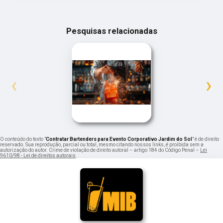
Pesquisas relacionadas
‹
›
O conteúdo do texto "
Contratar Bartenders para Evento Corporativo Jardim do Sol
" é de direito
reservado. Sua reprodução, parcial ou total, mesmo citando nossos links, é proibida sem a
autorização do autor. Crime de violação de direito autoral – artigo 184 do Código Penal –
Lei
9610/98 - Lei de direitos autorais
.