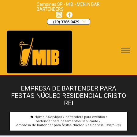
Campinas SP - MIB - MEN IN BAR
BARTENDERS
(19) 3386.0429
EMPRESA DE BARTENDER PARA
FESTAS NÚCLEO RESIDENCIAL CRISTO
REI
Home
Serviços
bartenders para eventos
bartender para casamentos São Paulo
empresa de bartender para festas Núcleo Residencial Cristo Rei