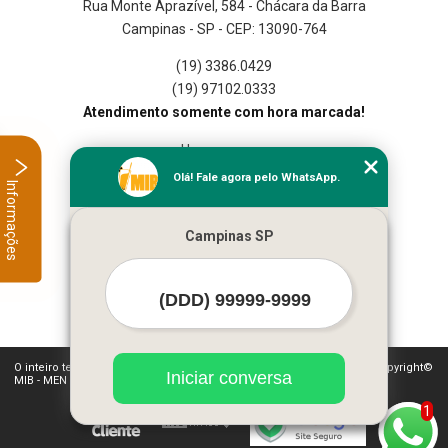
Rua Monte Aprazível, 584 - Chácara da Barra
Campinas - SP - CEP: 13090-764
(19) 3386.0429
(19) 97102.0333
Atendimento somente com hora marcada!
Home
Empresa
Olá! Fale agora pelo WhatsApp.
Informações
Missão
Serviços
Campinas SP
Contato
Mapa do site
Mais Serviços
O inteiro teor deste site está sujeito à proteção de direitos autorais. Copyright©
Iniciar conversa
MIB - MEN IN BAR BARTENDERS LTDA (Lei 9610 de 19/02/1998)
1