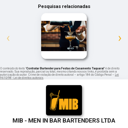
Pesquisas relacionadas
‹
›
O conteúdo do texto "
Contratar Bartender para Festas de Casamento Taquaral
" é de direito
reservado. Sua reprodução, parcial ou total, mesmo citando nossos links, é proibida sem a
autorização do autor. Crime de violação de direito autoral – artigo 184 do Código Penal –
Lei
9610/98 - Lei de direitos autorais
.
MIB - MEN IN BAR BARTENDERS LTDA