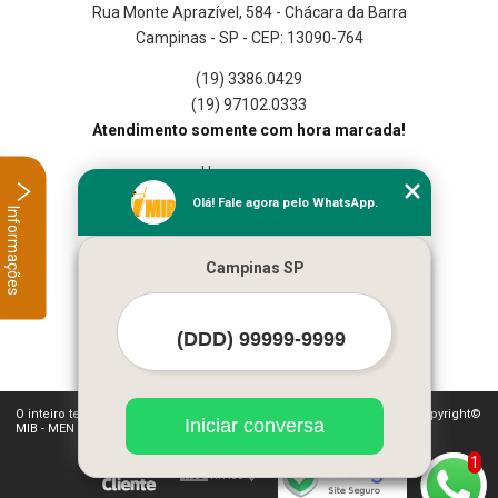
Rua Monte Aprazível, 584 - Chácara da Barra
Campinas - SP - CEP: 13090-764
(19) 3386.0429
(19) 97102.0333
Atendimento somente com hora marcada!
Home
Empresa
Olá! Fale agora pelo WhatsApp.
Informações
Missão
Serviços
Campinas SP
Contato
Mapa do site
Mais Serviços
O inteiro teor deste site está sujeito à proteção de direitos autorais. Copyright©
Iniciar conversa
MIB - MEN IN BAR BARTENDERS LTDA (Lei 9610 de 19/02/1998)
1