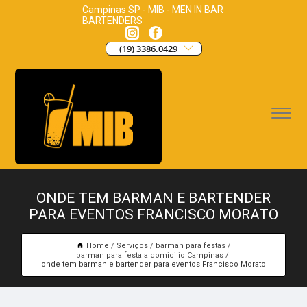
Campinas SP - MIB - MEN IN BAR
BARTENDERS
(19) 3386.0429
ONDE TEM BARMAN E BARTENDER
PARA EVENTOS FRANCISCO MORATO
Home
Serviços
barman para festas
barman para festa a domicilio Campinas
onde tem barman e bartender para eventos Francisco Morato