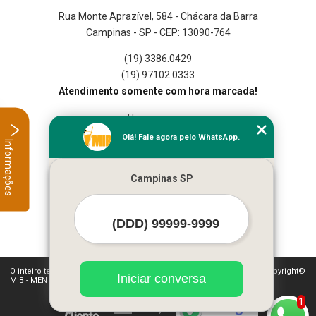
Rua Monte Aprazível, 584 - Chácara da Barra
Campinas - SP - CEP: 13090-764
(19) 3386.0429
(19) 97102.0333
Atendimento somente com hora marcada!
Home
Empresa
Olá! Fale agora pelo WhatsApp.
Informações
Missão
Serviços
Campinas SP
Contato
Mapa do site
Mais Serviços
O inteiro teor deste site está sujeito à proteção de direitos autorais. Copyright©
Iniciar conversa
MIB - MEN IN BAR BARTENDERS LTDA (Lei 9610 de 19/02/1998)
1