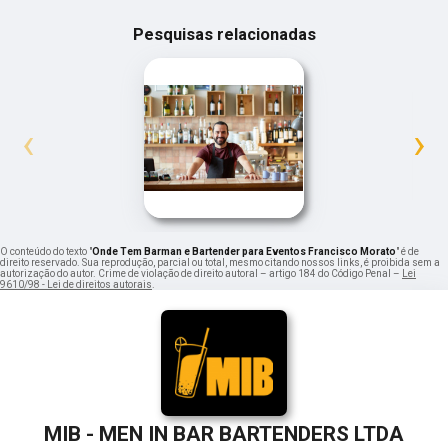
Pesquisas relacionadas
‹
›
O conteúdo do texto "
Onde Tem Barman e Bartender para Eventos Francisco Morato
" é de
direito reservado. Sua reprodução, parcial ou total, mesmo citando nossos links, é proibida sem a
autorização do autor. Crime de violação de direito autoral – artigo 184 do Código Penal –
Lei
9610/98 - Lei de direitos autorais
.
MIB - MEN IN BAR BARTENDERS LTDA