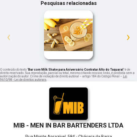
Pesquisas relacionadas
‹
›
O conteúdo do texto "
Bar com Milk Shake para Aniversário Contratar Alto do Taquaral
" é de
direito reservado. Sua reprodução, parcial ou total, mesmo citando nossos links, é proibida sem a
autorização do autor. Crime de violação de direito autoral – artigo 184 do Código Penal –
Lei
9610/98 - Lei de direitos autorais
.
MIB - MEN IN BAR BARTENDERS LTDA
Rua Monte Aprazível, 584 - Chácara da Barra