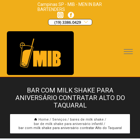
Campinas SP - MIB - MEN IN BAR
BARTENDERS
(19) 3386.0429
BAR COM MILK SHAKE PARA
ANIVERSÁRIO CONTRATAR ALTO DO
TAQUARAL
Home
Serviços
bares de milk shake
bar de milk shake para aniversário infantil
bar com milk shake para aniversário contratar Alto do Taquaral