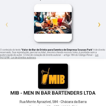
‹
›
O conteúdo do texto "
Valor de Bar de Drinks para Eventos de Empresa Sousas Park
" é de direito
reservado. Sua reprodução, parcial ou total, mesmo citando nossos links, é proibida sem a
autorização do autor. Crime de violação de direito autoral – artigo 184 do Código Penal –
Lei
9610/98 - Lei de direitos autorais
.
MIB - MEN IN BAR BARTENDERS LTDA
Rua Monte Aprazível, 584 - Chácara da Barra